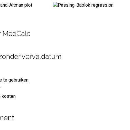
or MedCalc
e zonder vervaldatum
e te gebruiken
r
e kosten
ement