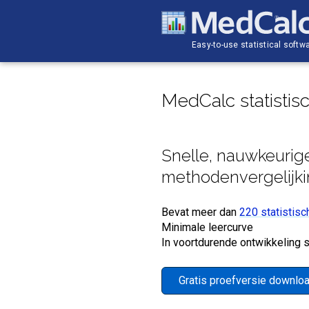
Easy-to-use statistical softw
MedCalc statistis
Snelle, nauwkeurige
methodenvergelijkin
Bevat meer dan
220 statistisc
Minimale leercurve
In voortdurende ontwikkeling 
Gratis proefversie downlo