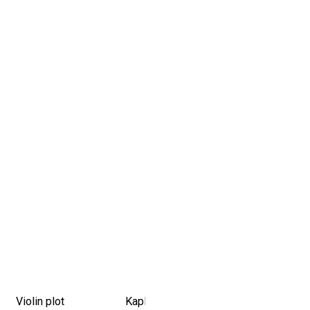
Violin plot
Kaplan-Meier Survival curves