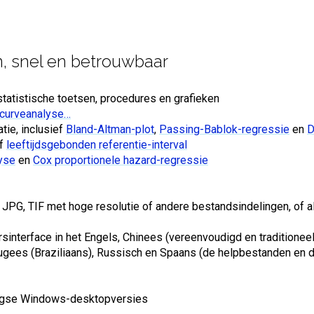
n, snel en betrouwbaar
atistische toetsen, procedures en grafieken
curveanalyse…
tie, inclusief
Bland-Altman-plot
,
Passing-Bablok-regressie
en
D
ef
leeftijdsgebonden referentie-interval
yse
en
Cox proportionele hazard-regressie
JPG, TIF met hoge resolutie of andere bestandsindelingen, of al
nterface in het Engels, Chinees (vereenvoudigd en traditioneel), 
ugees (Braziliaans), Russisch en Spaans (de helpbestanden en do
agse Windows-desktopversies